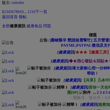
版主:
soforlee
1
2
3
4
5
6
7
8
9
10
... 1219
下一頁
返回首頁
發帖
全部
健康資訊
健康食品
問題
標題
公告:
[嚴峻艱辛 懇請急需幫忙] 五月營運費
PAYME,PAYPAL微信及支
[
健康資訊
]
★★★【健康工房
[
健康資訊
]
◆★用心發貼＆回貼★
[
健康資訊
]
请大家耐心用一分钟
帮助！
[
健康資訊
]
【共享】几本中
[
健康資訊
]
若你一天在
图[9P]
...
2
3
4
5
└ 聖誕月、送分月 + 42
[
健康資訊
]
急救