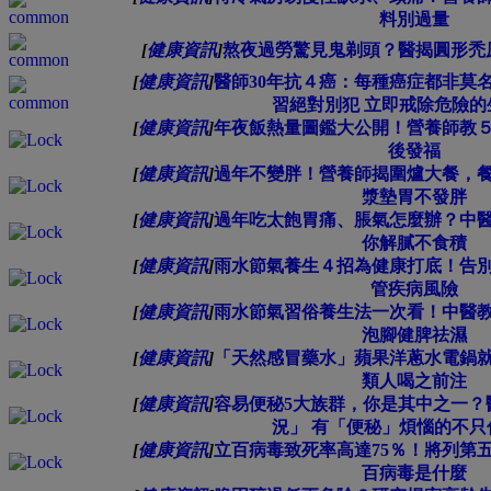
料別過量
[
健康資訊
]
熬夜過勞驚見鬼剃頭？醫揭圓形禿
[
健康資訊
]
醫師30年抗４癌：每種癌症都非莫
習絕對別犯 立即戒除危險的
[
健康資訊
]
年夜飯熱量圖鑑大公開！營養師教
後發福
[
健康資訊
]
過年不變胖！營養師揭圍爐大餐，
漿墊胃不發胖
[
健康資訊
]
過年吃太飽胃痛、脹氣怎麼辦？中
你解膩不食積
[
健康資訊
]
雨水節氣養生４招為健康打底！告
管疾病風險
[
健康資訊
]
雨水節氣習俗養生法一次看！中醫
泡腳健脾祛濕
[
健康資訊
]
「天然感冒藥水」蘋果洋蔥水電鍋
類人喝之前注
[
健康資訊
]
容易便秘5大族群，你是其中之一？
況」 有「便秘」煩惱的不只
[
健康資訊
]
立百病毒致死率高達75％！將列第
百病毒是什麼