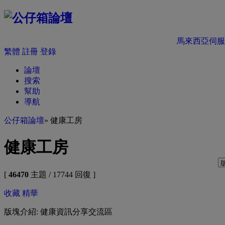
馬來西亞伺服
繁體
註冊
登錄
論壇
搜索
幫助
導航
公仔箱論壇
» 健康工房
健康工房
[
46470
主題 / 17744 回復 ]
收藏
精華
版塊介紹: 健康資訊分享交流區