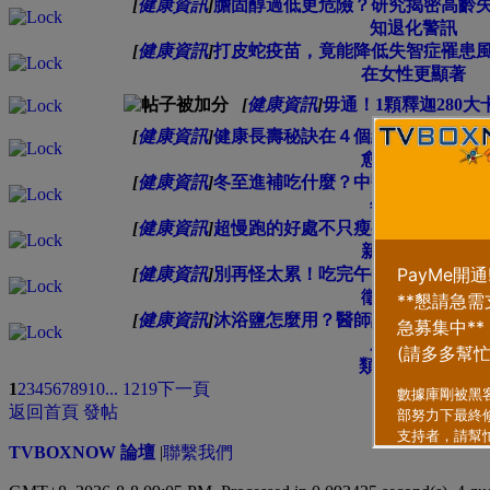
[
健康資訊
]
膽固醇過低更危險？研究揭密高齡
知退化警訊
[
健康資訊
]
打皮蛇疫苗，竟能降低失智症罹患
在女性更顯著
[
健康資訊
]
毋通！1顆釋迦280大
[
健康資訊
]
健康長壽秘訣在４個練習！預防「
愈早開始愈好
[
健康資訊
]
冬至進補吃什麼？中醫推「漢方熬
年健康打底
[
健康資訊
]
超慢跑的好處不只瘦身！醫曝：改
新手常見錯誤
[
健康資訊
]
別再怪太累！吃完午餐想睡覺是這
徵：愈吃愈累
[
健康資訊
]
沐浴鹽怎麼用？醫師詳解２類成分
用法全指南
類型
排序方式
1
2
3
4
5
6
7
8
9
10
... 1219
下一頁
返回首頁
發帖
TVBOXNOW 論壇
|
聯繫我們