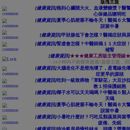
版塊主題
[
健康資訊
]
熱到心臟開大火、血液變糖漿？醫
心保健品聰明吃
[
健康資訊
]
夏季心肌梗塞不輸冬天！醫揭６大
誤當中暑
[
健康資訊
]
甲狀腺低下會怎樣？醫揭症狀與
[
健康資訊
]
腎虛會怎樣？中醫師揭１１大症狀
補腎
[
健康資訊
]
★★★健康工房版主管理線
└ 24小時內不能發表超過5篇新主題，回
[
健康資訊
]
大腦老化不是燈泡壞了，是電線先
症更早的源頭
[
健康資訊
]
吃到一級致癌物「苯駢芘」大豆沙
教１招保護細胞
[
健康資訊
]
椰子水可以天天喝嗎？中醫揭５類
天喝
[
健康資訊
]
夏季心肌梗塞不輸冬天！醫揭６大
誤當中暑
[
健康資訊
]
小暑吃什麼好？巧吃瓜類蔬菜與當
疲倦、失眠
[
健康資訊
]
待冷氣房易慢性缺水、頭痛？營養