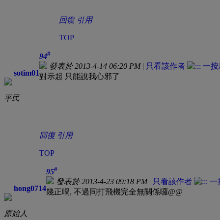
回復
引用
TOP
#
94
發表於 2013-4-14 06:20 PM
|
只看該作者
sotim01
對示起 只能說我心邪了
平民
回復
引用
TOP
#
95
發表於 2013-4-23 09:18 PM
|
只看該作者
hong0714
幾正喎, 不過同打飛機完全無關係囉@@
原始人