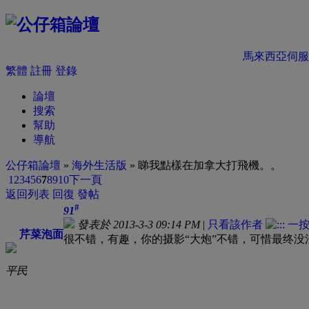
馬來西亞伺服
繁體
註冊
登錄
論壇
搜索
幫助
導航
公仔箱論壇
»
海外生活版
» 睇我點樣在加拿大打飛機。。
1
2
3
4
5
6
7
8
9
10
下一頁
返回列表
回復
發帖
#
91
發表於 2013-3-3 09:14 PM
|
只看該作者
芹菜泡面
很不错，有趣，你的摄影“大炮”不错，可惜最终没
平民