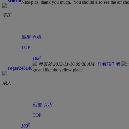
scochu
Nice pics, thank you much. You should also see the air sh
平民
回復
引用
TOP
#
102
發表於 2013-11-16 09:20 AM
|
只看該作者
roger245148
great i like the yellow plane
浪人
回復
引用
TOP
#
103