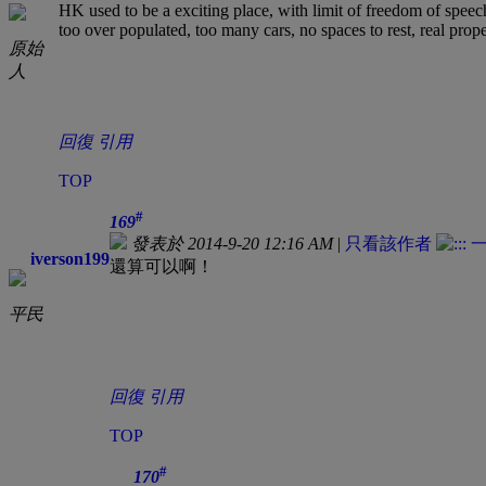
HK used to be a exciting place, with limit of freedom of speech
too over populated, too many cars, no spaces to rest, real proper
原始
人
回復
引用
TOP
#
169
發表於 2014-9-20 12:16 AM
|
只看該作者
iverson199
還算可以啊！
平民
回復
引用
TOP
#
170