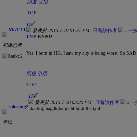
回復
引用
TOP
#
178
Mr.TTT
發表於 2015-7-19 01:31 PM
|
只看該作者
175#
WYND
初級忍者
Yes, I born in HK. I saw my city is being worst. So SAD
回復
引用
TOP
#
179
發表於 2015-7-20 03:20 PM
|
只看該作者
solosong2
l;kajhfg;lhag;lkjhafglahblgf;ldfbs;l;ml
平民