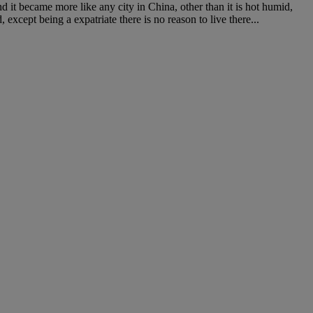
d it became more like any city in China, other than it is hot humid,
 except being a expatriate there is no reason to live there...