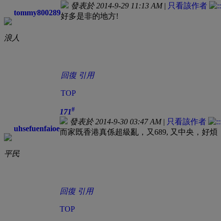
發表於 2014-9-29 11:13 AM
|
只看該作者
tommy800289
好多是非的地方!
浪人
回復
引用
TOP
#
171
發表於 2014-9-30 03:47 AM
|
只看該作者
uhsefuenfaioe
而家既香港真係超級亂，又689, 又中央，好煩
平民
回復
引用
TOP