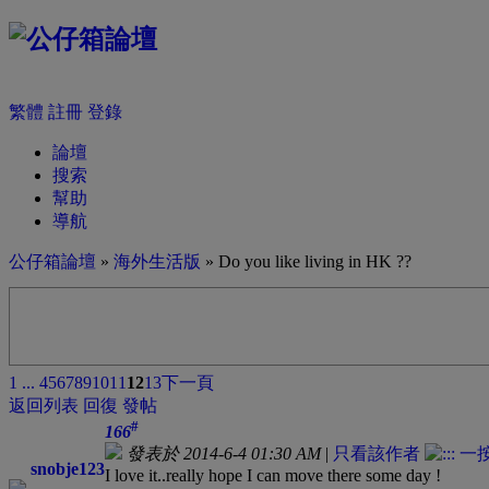
繁體
註冊
登錄
論壇
搜索
幫助
導航
公仔箱論壇
»
海外生活版
» Do you like living in HK ??
1 ...
4
5
6
7
8
9
10
11
12
13
下一頁
返回列表
回復
發帖
#
166
發表於 2014-6-4 01:30 AM
|
只看該作者
snobje123
I love it..really hope I can move there some day !