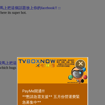
here its super hot.
✕
d which bugs me.