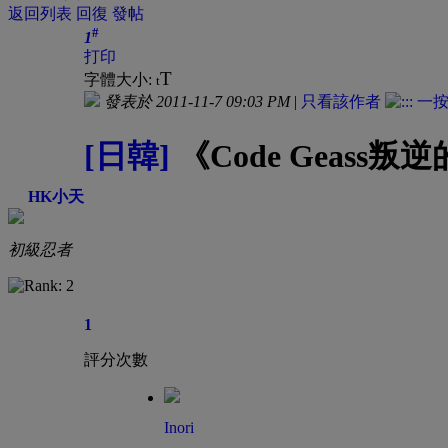
返回列表
回復
發帖
#
1
打印
T
字體大小:
t
發表於 2011-11-7 09:03 PM
|
只看該作者
[日韓]
《Code Geass
HK小天
初級忍者
1
評分次數
Inori