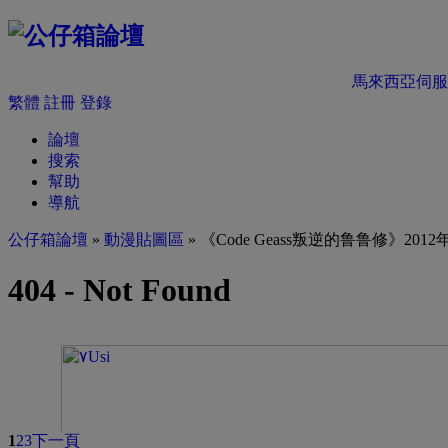
馬來西亞伺服
繁體
註冊
登錄
論壇
搜索
幫助
導航
公仔箱論壇
»
動漫貼圖區
» 《Code Geass叛逆的鲁鲁修》201
1
2
3
下一頁