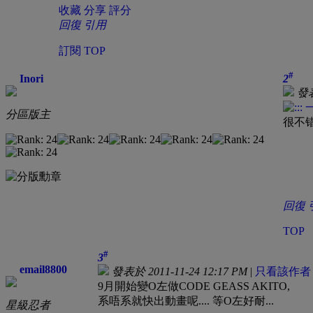
收藏
分享
評分
回復
引用
訂閱
TOP
#
Inori
2
發表
分區版主
很不错
回復
TOP
#
3
email8800
發表於 2011-11-24 12:17 PM
|
只看該作者
9月開始變O左做CODE GEASS AKITO,
系唔系就快出動畫呢.... 等O左好耐...
星級忍者